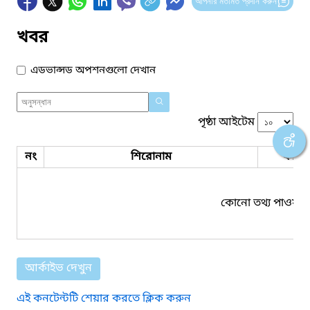
আপনার মতামত প্রদান করুন
খবর
এডভান্সড অপশনগুলো দেখান
পৃষ্ঠা আইটেম
নং
শিরোনাম
ফাইল
কোনো তথ্য পাওয়া য
আর্কাইভ দেখুন
এই কনটেন্টটি শেয়ার করতে ক্লিক করুন