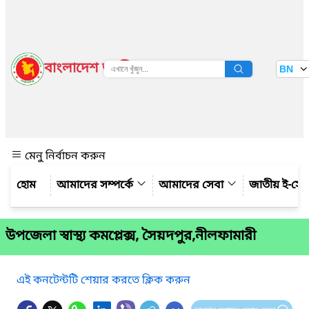
বাংলাদেশ জাতীয় তথ্য বাতায়ন
BN
দেখুন
মেনু নির্বাচন করুন
আমাদের সম্পর্কে
আমাদের সেবা
জাতীয় ই-সে
উপজেলা স্বাস্থ্য কমপ্লেক্স, সৈয়দপুর,নীলফামারী
এই কনটেন্টটি শেয়ার করতে ক্লিক করুন