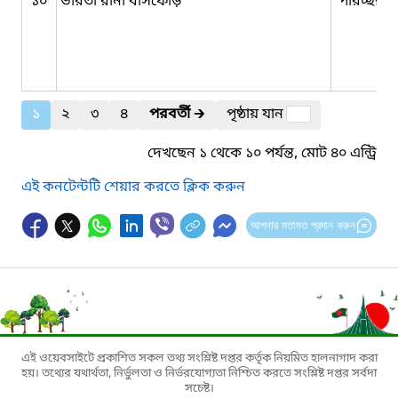
১০
ভারতী রানী বাসফোড়
পরিচ্ছন্নতা
১
২
৩
৪
পরবর্তী
🡲
পৃষ্ঠায় যান
দেখছেন ১ থেকে ১০ পর্যন্ত, মোট ৪০ এন্ট্রি
এই কনটেন্টটি শেয়ার করতে ক্লিক করুন
আপনার মতামত প্রদান করুন
এই ওয়েবসাইটে প্রকাশিত সকল তথ্য সংশ্লিষ্ট দপ্তর কর্তৃক নিয়মিত হালনাগাদ করা
হয়। তথ্যের যথার্থতা, নির্ভুলতা ও নির্ভরযোগ্যতা নিশ্চিত করতে সংশ্লিষ্ট দপ্তর সর্বদা
সচেষ্ট।