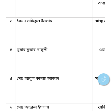
অপারে
৩
সৈয়দ সফিকুল ইসলাম
স্বাস্থ্য স
৪
তুয়ার কুমার গাঙ্গুলী
ওয়ার্ড
৫
মোঃ আবুল কালাম আজাদ
সহকারী স্বা
পরিদর্
৬
মোঃ জহুরুল ইসলাম
মেডিক