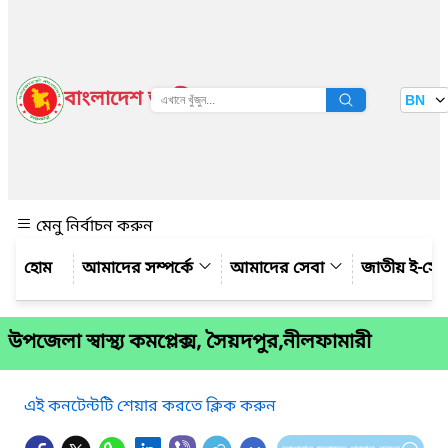
বাংলাদেশ জাতীয় তথ্য বাতায়ন
BN
দেখুন
মেনু নির্বাচন করুন
আমাদের সম্পর্কে
আমাদের সেবা
জাতীয় ই-সে
উপজেলা স্বাস্থ্য কমপ্লেক্স, সৈয়দপুর,নীলফামারী
এই কনটেন্টটি শেয়ার করতে ক্লিক করুন