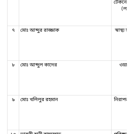
টেকনোলজ
(ল্যাব
৭
মোঃ আব্দুর রাজ্জাক
স্বাস্থ্য স
৮
মোঃ আব্দুল কাদের
ওয়ার্ড
৯
মোঃ খলিলুর রহমান
নিরাপত্তা প