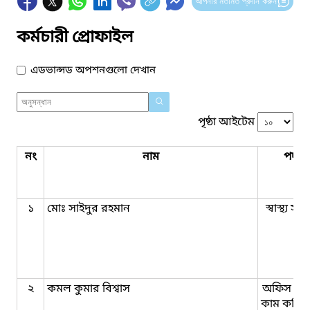
আপনার মতামত প্রদান করুন
কর্মচারী প্রোফাইল
এডভান্সড অপশনগুলো দেখান
পৃষ্ঠা আইটেম
নং
নাম
পদবি
১
মোঃ সাইদুর রহমান
স্বাস্থ্য স
২
কমল কুমার বিশ্বাস
অফিস সহ
কাম কম্পি