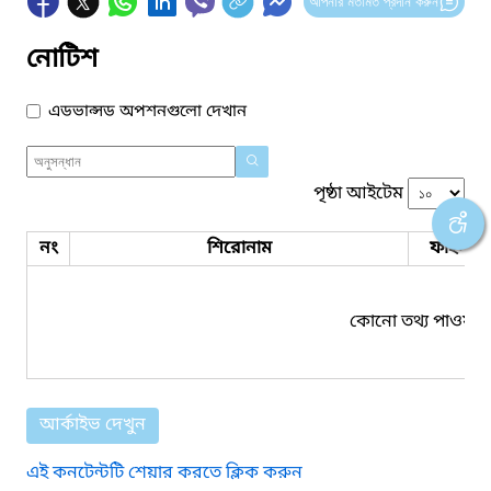
আপনার মতামত প্রদান করুন
নোটিশ
এডভান্সড অপশনগুলো দেখান
পৃষ্ঠা আইটেম
নং
শিরোনাম
ফাইল সম
কোনো তথ্য পাওয়া য
আর্কাইভ দেখুন
এই কনটেন্টটি শেয়ার করতে ক্লিক করুন