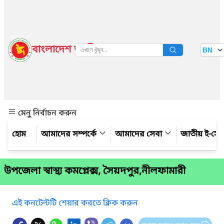
বাংলাদেশ জাতীয় তথ্য বাতায়ন
BN
দেখুন
মেনু নির্বাচন করুন
আমাদের সম্পর্কে
আমাদের সেবা
জাতীয় ই-সে
উপজেলা স্বাস্থ্য কমপ্লেক্স, সৈয়দপুর,নীলফামারী
এই কনটেন্টটি শেয়ার করতে ক্লিক করুন