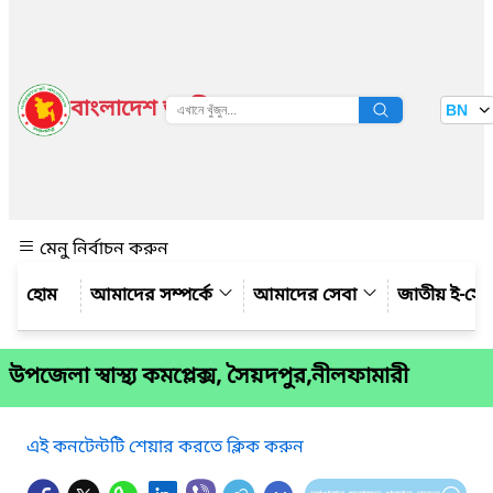
বাংলাদেশ জাতীয় তথ্য বাতায়ন
BN
দেখুন
মেনু নির্বাচন করুন
আমাদের সম্পর্কে
আমাদের সেবা
জাতীয় ই-সে
উপজেলা স্বাস্থ্য কমপ্লেক্স, সৈয়দপুর,নীলফামারী
এই কনটেন্টটি শেয়ার করতে ক্লিক করুন